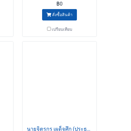
฿0
สั่งซื้อสินค้า
เปรียบเทียบ
นายจิตรกร เผด็จศึก (ประธาน)