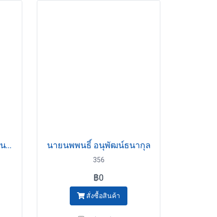
นางสาวสุชนิตน์ พานรัตตินนท์
นายนพพนธิ์ อนุพัฒน์ธนากุล
356
฿0
สั่งซื้อสินค้า