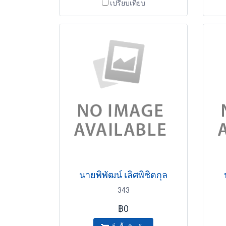
เปรียบเทียบ
นายพิพัฒน์ เลิศพิชิตกุล
343
฿0