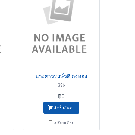
ด
นางสาวหงษ์วดี กงทอง
386
฿0
สั่งซื้อสินค้า
เปรียบเทียบ