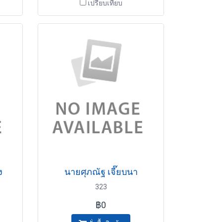
เปรียบเทียบ
ง
นายศุภณัฐ เจี๊ยบนา
323
฿0