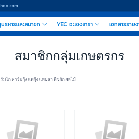
yahoo.com
ู้บริหารและสมาชิก
YEC ฉะเชิงเทรา
เอกสารราย
สมาชิกกลุ่มเกษตรกร
มไก่ ฟาร์มกุ้ง แพกุ้ง แพปลา พืชผัก ผลไม้