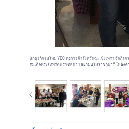
นักธุรกิจรุ่นใหม่ YEC หอการค้าจังหวัดฉะเชิงเทรา จัดก
สมเด็จพระเทพรัตนราชสุดาฯ สยามบรมราชกุมารี ในอังคารวัน