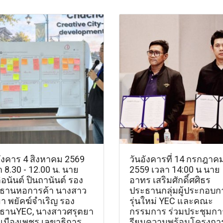
อังคาร 4 สิงหาคม 2569
วันอังคารที่ 14 กรกฎาค
 8.30 - 12.00 น. นาย
2559 เวลา 14:00 น นาย
อนันต์ ปินถานันต์ รอง
อาทร เสริมศักดิ์ศศิธร
ธานหอการค้า นางสาว
ประธานกลุ่มผู้ประกอบก
มา พยัคฆ์จำเริญ รอง
รุ่นใหม่ YEC และคณะ
ธานYEC, นางสาวศรุตยา
กรรมการ ร่วมประชุมกา
วเมืองเพชร เลขาธิการ
รียมความพร้อมโครงกา