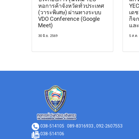
หอการค้าจังหวัดทั่วประเทศ
YEC
(วาระพิเศษ) ผ่านทางระบบ
เดช
VDO Conference (Google
กิจ
Meet)
และ
30 มิ.ย. 2569
5 ส.ค.
038-514105
089-8316933 , 092-2607553
038-514106