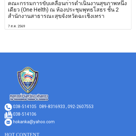
คณะกรรมการขับเคลื่อนการดำเนินงานสุขภาพหนึ่ง
เดียว (One Helth) ณ ห้องประชุมพุทธโสธร ชั้น 2
สำนักงานสาธารณะสุขจังหวัดฉะเชิงเทรา
7 ส.ค. 2569
038-514105
089-8316933 , 092-2607553
038-514106
hokanka@yahoo.com
HOT CONTENT