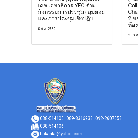
เดช เลขาธิการ YEC ร่วม
Coll
กิจกรรมการประชุมกลุ่มย่อย
Chac
และการประชุมเชิงปฎิบ
2 ข
ห้อง
5 ส.ค. 2569
21 ก.ค
038-514105
089-8316933 , 092-2607553
038-514106
hokanka@yahoo.com