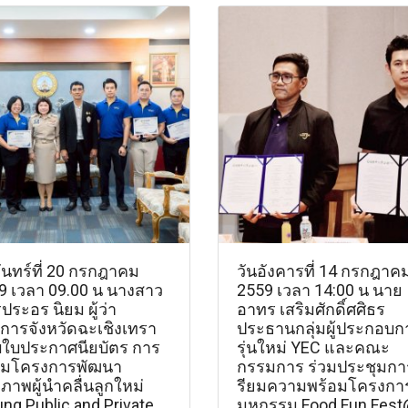
ันทร์ที่ 20 กรกฎาคม
วันอังคารที่ 14 กรกฎาค
9 เวลา 09.00 น นางสาว
2559 เวลา 14:00 น นาย
ประอร นิยม ผู้ว่า
อาทร เสริมศักดิ์ศศิธร
การจังหวัดฉะเชิงเทรา
ประธานกลุ่มผู้ประกอบก
ใบประกาศนียบัตร การ
รุ่นใหม่ YEC และคณะ
มโครงการพัฒนา
กรรมการ ร่วมประชุมกา
ภาพผู้นำคลื่นลูกใหม่
รียมความพร้อมโครงกา
ng Public and Private
มหกรรม Food Fun Fes