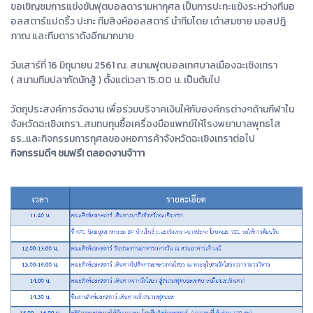
ขอเชิญชมการแข่งขันฟุตบอลดารามหากุศล เป็นการปะทะแข้งระหว่างทีมอ
อลสตาร์แปดริ้ว ปะทะ ทีมสิงห์ออลสตาร์ นำทีมโดย เต๋าสมชาย มอสปฎิ
ภาณ และทีมดาราดังอีกมากมาย
วันเสาร์ที่ 16 มิถุนายน 2561 ณ. สนามฟุตบอลเทศบาลเมืองฉะเชิงเทรา
( สนามทีมปลากัดนักสู้ ) ตั้งแต่เวลา 15.00 น. เป็นต้นไป
วัตถุประสงค์การจัดงาน เพื่อร่วมบริจาคเงินให้กับองค์กรต่างๆด้านกีฬาใน
จังหวัดฉะเชิงเทรา..สมทบทุนซื้อเครื่องมือแพทย์ให้โรงพยาบาลพุทธโส
ธร..และกิจกรรมการกุศลของหอการค้าจังหวัดฉะเชิงเทราต่อไป
กิจกรรมดีๆ ชมฟรี! ตลอดงานจ้าาา