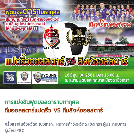
การแข่งขันฟุตบอลดารามหากุศล
ทีมออลสตาร์แปดริ้ว VS ทีมสิงห์ออลสตาร์
ครั้งแรกในจังหวัดฉะเชิงเทรา....หอการค้าจังหวัดฉะเชิงเทรา ผู้ประกอบการ
รุ่นใหม่ YEC