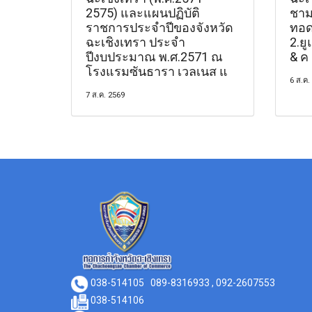
2575) และแผนปฏิบัติ
ชามใ
ราชการประจำปีของจังหวัด
ทอด
ฉะเชิงเทรา ประจำ
2.ยู
ปีงบประมาณ พ.ศ.2571 ณ
& ค
โรงแรมซันธารา เวลเนส แ
6 ส.ค.
7 ส.ค. 2569
038-514105
089-8316933 , 092-2607553
038-514106