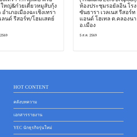
หญ่&ก๋วยเตี๋ยวหมูสับกุ้ง
ห้องประชุมรอยัลอิน โร
 อำเภอเมืองฉะเชิงเทรา
ซันธารา เวลเนส รีสอร์ท
แลนด์ รีสอร์ท/โฮมเสตย์
แอนด์ โฮเทล ต.คลองนา
อ.เมือง
 2569
5 ส.ค. 2569
HOT CONTENT
คลังบทความ
เอกสารรายงาน
YEC นักธุรกิจรุ่นใหม่