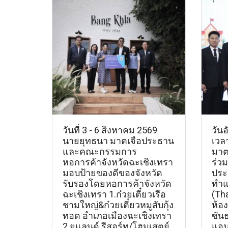
วันที่ 3 - 6 สิงหาคม 2569
วันอ
นายยุทธนา มาตเจือประธาน
เวล
และคณะกรรมการ
มาต
หอการค้าจังหวัดฉะเชิงเทรา
ร่วม
มอบป้ายของดีของจังหวัด
ประช
รับรองโดยหอการค้าจังหวัด
ทำแ
ฉะเชิงเทรา 1.ก๋วยเตี๋ยวเรือ
(Th
ชามใหญ่&ก๋วยเตี๋ยวหมูสับกุ้ง
ห้อ
ทอด อำเภอเมืองฉะเชิงเทรา
ซัน
2.ยูแลนด์ รีสอร์ท/โฮมเสตย์
แอน