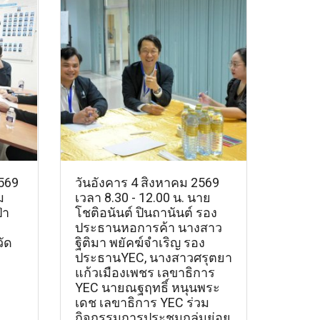
2569
วันอังคาร 4 สิงหาคม 2569
ม
เวลา 8.30 - 12.00 น. นาย
่า
โชติอนันต์ ปินถานันต์ รอง
ประธานหอการค้า นางสาว
ัด
ฐิติมา พยัคฆ์จำเริญ รอง
ประธานYEC, นางสาวศรุตยา
แก้วเมืองเพชร เลขาธิการ
YEC นายณฐฤทธิ์ หนุนพระ
เดช เลขาธิการ YEC ร่วม
กิจกรรมการประชุมกลุ่มย่อย