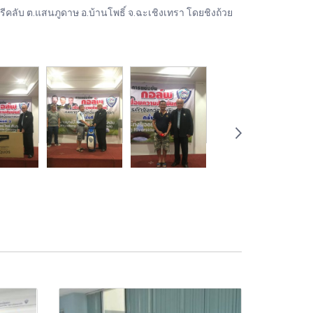
รีคลับ ต.แสนภูดาษ อ.บ้านโพธิ์ จ.ฉะเชิงเทรา โดยชิงถ้วย