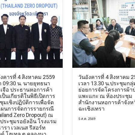
ังคารที่ 4 สิงหาคม 2559
วันอังคารที่ 4 สิงหาคม 
า 09:30 น. นายยุทธนา
เวลา 13.30 น.ประชุมกลุ่
เจือ ประธานหอการค้า
ย่อยการจัดโครงการผ้าป
เป็นเกียรติในพิธีเปิดการ
แพะแกะ ณ ห้องประชุม
ุมเชิงปฏิบัติการเพื่อจัด
สำนักงานหอการค้าจังหว
ผนการจัดการรายกรณี
ฉะเชิงเทรา
ailand Zero Dropout) ณ
5 ส.ค. 2569
งประชุมรอยัลอิน โรงแรม
ธารา เวลเนส รีสอร์ท
ด์ โฮเทล ต.คลองนา