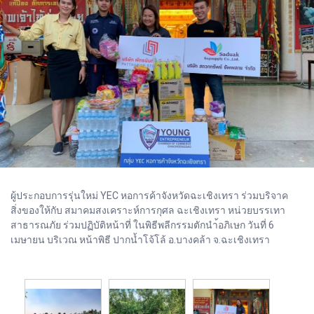
ผู้ประกอบการรุ่นใหม่ YEC หอการค้าจังหวัดฉะเชิงเทรา ร่วมบริจาค
สิ่งของให้กับ สมาคมสงเคราะห์การกุศล ฉะเชิงเทรา หน่วยบรรเทา
สาธารณภัย ร่วมปฏิบัติหน้าที่ ในพิธีพลีกรรมตักนำ้อภิเษก วันที่ 6
เมษายน บริเวณ หน้าพิธี ปากน้ำโจ้โล้ อ.บางคล้า จ.ฉะเชิงเทรา