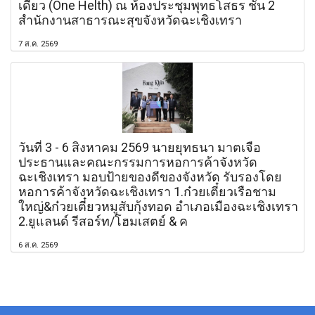
เดียว (One Helth) ณ ห้องประชุมพุทธโสธร ชั้น 2
สำนักงานสาธารณะสุขจังหวัดฉะเชิงเทรา
7 ส.ค. 2569
วันที่ 3 - 6 สิงหาคม 2569 นายยุทธนา มาตเจือ
ประธานและคณะกรรมการหอการค้าจังหวัด
ฉะเชิงเทรา มอบป้ายของดีของจังหวัด รับรองโดย
หอการค้าจังหวัดฉะเชิงเทรา 1.ก๋วยเตี๋ยวเรือชาม
ใหญ่&ก๋วยเตี๋ยวหมูสับกุ้งทอด อำเภอเมืองฉะเชิงเทรา
2.ยูแลนด์ รีสอร์ท/โฮมเสตย์ & ค
6 ส.ค. 2569