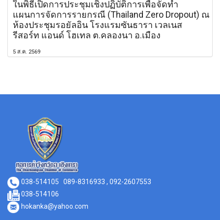
ในพิธีเปิดการประชุมเชิงปฏิบัติการเพื่อจัดทำ
แผนการจัดการรายกรณี (Thailand Zero Dropout) ณ
ห้องประชุมรอยัลอิน โรงแรมซันธารา เวลเนส
รีสอร์ท แอนด์ โฮเทล ต.คลองนา อ.เมือง
5 ส.ค. 2569
038-514105
089-8316933 , 092-2607553
038-514106
hokanka@yahoo.com