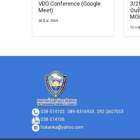
VDO Conference (Google
3/2
Meet)
บัน
MOU
30 มิ.ย. 2569
15 ก.ค
038-514105
089-8316933 , 092-2607553
038-514106
hokanka@yahoo.com