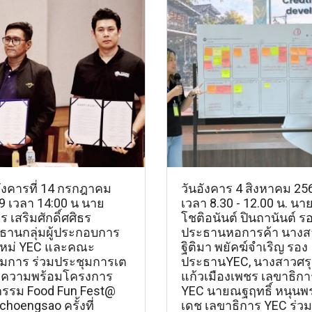
อังคารที่ 14 กรกฎาคม
วันอังคาร 4 สิงหาคม 25
9 เวลา 14:00 น นาย
เวลา 8.30 - 12.00 น. นา
 เสริมศักดิ์ศศิธร
โชติอนันต์ ปินถานันต์ ร
ธานกลุ่มผู้ประกอบการ
ประธานหอการค้า นางส
นใหม่ YEC และคณะ
ฐิติมา พยัคฆ์จำเริญ รอง
มการ ร่วมประชุมการเต
ประธานYEC, นางสาวศร
มความพร้อมโครงการ
แก้วเมืองเพชร เลขาธิกา
รรม Food Fun Fest@
YEC นายณฐฤทธิ์ หนุนพ
hoengsao ครั้งที่
เดช เลขาธิการ YEC ร่วม