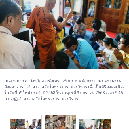
คณะหอการค้าจังหวัดฉะเชิงเทรา เข้ากราบนมัสการขอพร พระธรรม
มังคลาจารย์ เจ้าอาวาสวัดโสธรวรารามวรวิหาร เพื่อเป็นศิริมงคลเนื่อง
ในวันขึ้นปีใหม่ ประจำปี 2563 ในวันศุกร์ที่ 3 มกราคม 2563 เวลา 9.45
น.ณ กุฏิเจ้าอาวาสวัดโสธรวรารามวรวิหาร