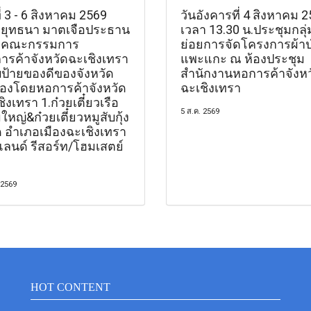
ี่ 3 - 6 สิงหาคม 2569
วันอังคารที่ 4 สิงหาคม 
ยุทธนา มาตเจือประธาน
เวลา 13.30 น.ประชุมกลุ่
ะคณะกรรมการ
ย่อยการจัดโครงการผ้าป
ารค้าจังหวัดฉะเชิงเทรา
แพะแกะ ณ ห้องประชุม
ป้ายของดีของจังหวัด
สำนักงานหอการค้าจังหว
รองโดยหอการค้าจังหวัด
ฉะเชิงเทรา
ิงเทรา 1.ก๋วยเตี๋ยวเรือ
5 ส.ค. 2569
หญ่&ก๋วยเตี๋ยวหมูสับกุ้ง
 อำเภอเมืองฉะเชิงเทรา
แลนด์ รีสอร์ท/โฮมเสตย์
 2569
HOT CONTENT