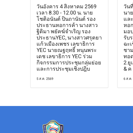
วันอังคาร 4 สิงหาคม 2569
วันท
เวลา 8.30 - 12.00 น. นาย
นาย
โชติอนันต์ ปินถานันต์ รอง
แล
ประธานหอการค้า นางสาว
หอก
ฐิติมา พยัคฆ์จำเริญ รอง
มอบ
ประธานYEC, นางสาวศรุตยา
รับ
แก้วเมืองเพชร เลขาธิการ
ฉะเช
YEC นายณฐฤทธิ์ หนุนพระ
ชามใ
เดช เลขาธิการ YEC ร่วม
ทอด
กิจกรรมการประชุมกลุ่มย่อย
2.ยู
และการประชุมเชิงปฎิบ
& ค
5 ส.ค. 2569
6 ส.ค.