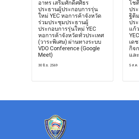
อาทร เสริมศักดิ์ศศิธร
โชติ
ประธานผู้ประกอบการรุ่น
ประ
ใหม่ YEC หอการค้าจังหวัด
ฐิติ
ร่วมประชุมประธานผู้
ประ
ประกอบการรุ่นใหม่ YEC
แก้
หอการค้าจังหวัดทั่วประเทศ
YEC
(วาระพิเศษ) ผ่านทางระบบ
เดช
VDO Conference (Google
กิจ
Meet)
และ
30 มิ.ย. 2569
5 ส.ค.