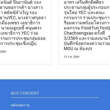
อนันต์ ปินถานันต์ รอง
อาทร เสริมศักดิ์ศศิธร
ธานหอการค้า นางสาว
ประธานกลุ่มผู้ประกอบก
มา พยัคฆ์จำเริญ รอง
รุ่นใหม่ YEC และคณะ
ธานYEC, นางสาวศรุตยา
กรรมการ ร่วมประชุมกา
วเมืองเพชร เลขาธิการ
รียมความพร้อมโครงกา
 นายณฐฤทธิ์ หนุนพระ
มหกรรม Food Fun Fes
 เลขาธิการ YEC ร่วม
Chachoengsao ครั้งที่
กรรมการประชุมกลุ่มย่อย
3/2569 และร่วมลงนาม
การประชุมเชิงปฎิบ
บันทึกข้อตกลงความร่วม
MOU ณ ห้องปร
 2569
15 ก.ค. 2569
HOT CONTENT
คลังบทความ