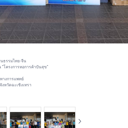
ัฒนธรรมไทย-จีน
ิน "โครงการหอการค้าปันสุข"
กรทางการแพทย์
ังหวัดฉะเชิงเทรา