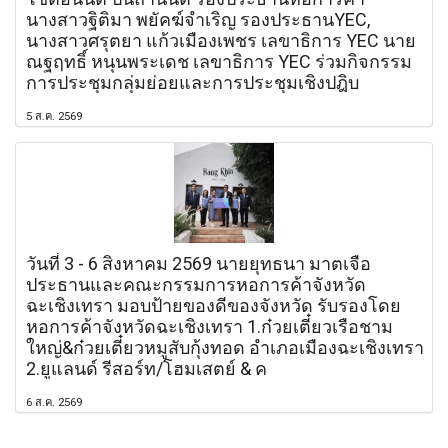
นางสาวฐิติมา พยัคฆ์จำเริญ รองประธานYEC,
นางสาวศรุตยา แก้วเมืองเพชร เลขาธิการ YEC นาย
ณฐฤทธิ์ หนุนพระเดช เลขาธิการ YEC ร่วมกิจกรรม
การประชุมกลุ่มย่อยและการประชุมเชิงปฎิบ
5 ส.ค. 2569
วันที่ 3 - 6 สิงหาคม 2569 นายยุทธนา มาตเจือ
ประธานและคณะกรรมการหอการค้าจังหวัด
ฉะเชิงเทรา มอบป้ายของดีของจังหวัด รับรองโดย
หอการค้าจังหวัดฉะเชิงเทรา 1.ก๋วยเตี๋ยวเรือชาม
ใหญ่&ก๋วยเตี๋ยวหมูสับกุ้งทอด อำเภอเมืองฉะเชิงเทรา
2.ยูแลนด์ รีสอร์ท/โฮมเสตย์ & ค
6 ส.ค. 2569