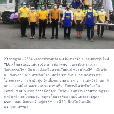
29 กรกฎาคม 2564 หอการค้าจังหวัดฉะเชิงเทรา ผู้ประกอบการรุ่นใหม่
YEC สโมสรไลออนส์ฉะเชิงเทรา สมาคมชาวฉะเชิงเทรา สภา
วัฒนธรรมไทย-จีน และส่งเสริมความสัมพันธ์ ชมรมโรงสีข้าวจังหวัด
ฉะเชิงเทรา และชมรมวิ่งเมืองแปดริ้ว ร่วมกันประกอบอาหาร ตาม
โครงการหอการค้าปันสุข จัดเลี้ยงแก่บุคลากรทางการแพทย์ เจ้าหน้าที่
และอาสาสมัคร ตลอดจนประชาชนที่มารับการฉีดวัคซีนป้องกัน
Covid-19 ณ “หน่วยบริการฉีดวัคซีนโควิด-19 มหาวิทยาลัยราชภัฎราช
นครินทร์ และโรงพยาบาลพุทธโสธร เพื่อถวายเป็นพระราชกุศล
พระบาทสมเด็จพระเจ้าอยู่หัว รัชการที่ 10 เนื่องในวันเฉลิม
พระชนมพรรษา