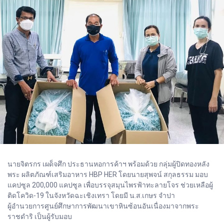
นายจิตรกร เผด็จศึก ประธานหอการค้าฯ พร้อมด้วย กลุ่มผู้ปิดทองหลัง
พระ ผลิตภัณฑ์เสริมอาหาร HBP HER โดยนายสุพจน์ สกุลธรรม มอบ
แคปซูล 200,000 แคปซูล เพื่อบรรจุสมุนไพรฟ้าทะลายโจร ช่วยเหลือผู้
ติดโควิด-19 ในจังหวัดฉะเชิงเทรา โดยมี น.ส.เกษร จำปา
ผู้อำนวยการศูนย์ศึกษาการพัฒนาเขาหินซ้อนอันเนื่องมาจากพระ
ราชดำริ เป็นผู้รับมอบ