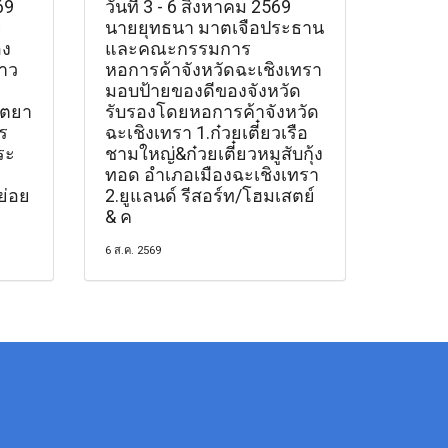
69
วันที่ 3 - 6 สิงหาคม 2569
ย
นายยุทธนา มาตเจือประธาน
อง
และคณะกรรมการ
าว
หอการค้าจังหวัดฉะเชิงเทรา
มอบป้ายของดีของจังหวัด
ุตยา
รับรองโดยหอการค้าจังหวัด
ร
ฉะเชิงเทรา 1.ก๋วยเตี๋ยวเรือ
ระ
ชามใหญ่&ก๋วยเตี๋ยวหมูสับกุ้ง
ทอด อำเภอเมืองฉะเชิงเทรา
ย่อย
2.ยูแลนด์ รีสอร์ท/โฮมเสตย์
& ค
6 ส.ค. 2569