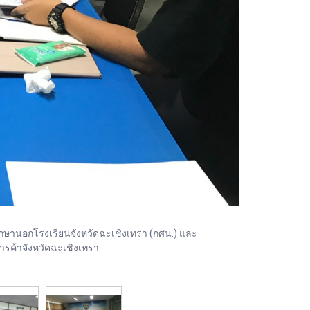
กษานอกโรงเรียนจังหวัดฉะเชิงเทรา (กศน.) และ
ารค้าจังหวัดฉะเชิงเทรา