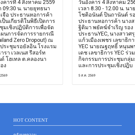
ังคารที่ 4 สิงหาคม 2559
วันอังคาร 4 สิงหาคม 25
า 09:30 น. นายยุทธนา
เวลา 8.30 - 12.00 น. นา
เจือ ประธานหอการค้า
โชติอนันต์ ปินถานันต์ ร
เป็นเกียรติในพิธีเปิดการ
ประธานหอการค้า นางส
ุมเชิงปฏิบัติการเพื่อจัด
ฐิติมา พยัคฆ์จำเริญ รอง
ผนการจัดการรายกรณี
ประธานYEC, นางสาวศร
ailand Zero Dropout) ณ
แก้วเมืองเพชร เลขาธิกา
งประชุมรอยัลอิน โรงแรม
YEC นายณฐฤทธิ์ หนุนพ
ธารา เวลเนส รีสอร์ท
เดช เลขาธิการ YEC ร่วม
ด์ โฮเทล ต.คลองนา
กิจกรรมการประชุมกลุ่ม
ือง
และการประชุมเชิงปฎิบ
 2569
5 ส.ค. 2569
HOT CONTENT
คลังบทความ