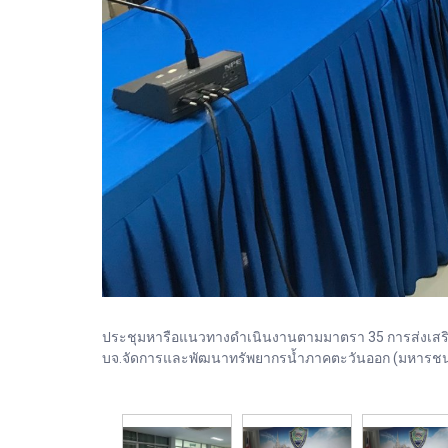
ประชุมหารือแนวทางดำเนินงานตามมาตรา 35 การส่งเสริมก
บจ.จัดการและพัฒนาทรัพยากรน้ำภาคตะวันออก (มหารชน) เม