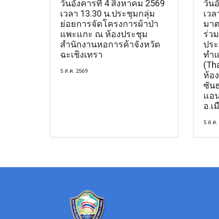
วันอังคารที่ 4 สิงหาคม 2569
วันอ
เวลา 13.30 น.ประชุมกลุ่ม
เวล
ย่อยการจัดโครงการผ้าป่า
มาต
แพะแกะ ณ ห้องประชุม
ร่วม
สำนักงานหอการค้าจังหวัด
ประช
ฉะเชิงเทรา
ทำแ
(Th
5 ส.ค. 2569
ห้อ
ซัน
แอน
อ.เม
5 ส.ค.