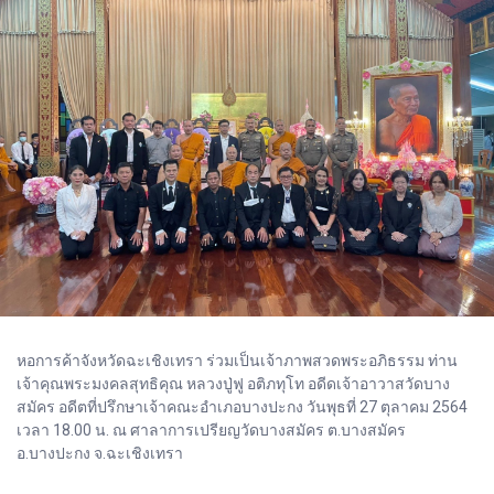
หอการค้าจังหวัดฉะเชิงเทรา ร่วมเป็นเจ้าภาพสวดพระอภิธรรม ท่าน
เจ้าคุณพระมงคลสุทธิคุณ หลวงปู่ฟู อติภทุโท อดีดเจ้าอาวาสวัดบาง
สมัคร อดีตที่ปรึกษาเจ้าคณะอำเภอบางปะกง วันพุธที่ 27 ตุลาคม 2564
เวลา 18.00 น. ณ ศาลาการเปรียญวัดบางสมัคร ต.บางสมัคร
อ.บางปะกง จ.ฉะเชิงเทรา