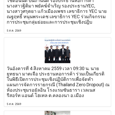
โชติอนันต์ ปินถานันต์ รองประธานหอการค้า
นางสาวฐิติมา พยัคฆ์จำเริญ รองประธานYEC,
นางสาวศรุตยา แก้วเมืองเพชร เลขาธิการ YEC นาย
ณฐฤทธิ์ หนุนพระเดช เลขาธิการ YEC ร่วมกิจกรรม
การประชุมกลุ่มย่อยและการประชุมเชิงปฎิบ
5 ส.ค. 2569
วันอังคารที่ 4 สิงหาคม 2559 เวลา 09:30 น. นาย
ยุทธนา มาตเจือ ประธานหอการค้า ร่วมเป็นเกียรติ
ในพิธีเปิดการประชุมเชิงปฏิบัติการเพื่อจัดทำ
แผนการจัดการรายกรณี (Thailand Zero Dropout) ณ
ห้องประชุมรอยัลอิน โรงแรมซันธารา เวลเนส
รีสอร์ท แอนด์ โฮเทล ต.คลองนา อ.เมือง
5 ส.ค. 2569