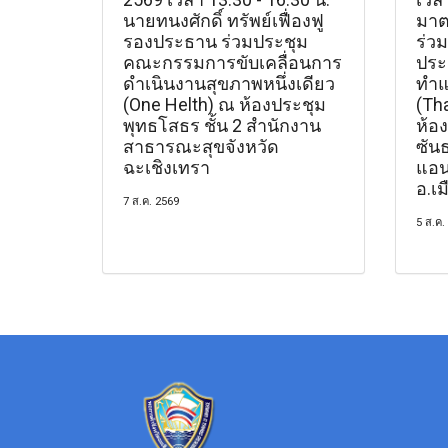
นายทนงศักดิ์ ทรัพย์เฟื่องฟู
มาต
รองประธาน ร่วมประชุม
ร่วม
คณะกรรมการขับเคลื่อนการ
ประช
ดำเนินงานสุขภาพหนึ่งเดียว
ทำแ
(One Helth) ณ ห้องประชุม
(Th
พุทธโสธร ชั้น 2 สำนักงาน
ห้อ
สาธารณะสุขจังหวัด
ซัน
ฉะเชิงเทรา
แอน
อ.เม
7 ส.ค. 2569
5 ส.ค.