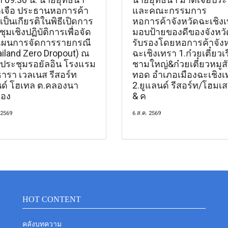
เจือ ประธานหอการค้า
และคณะกรรมการ
เป็นเกียรติในพิธีเปิดการ
หอการค้าจังหวัดฉะเชิง
ุมเชิงปฏิบัติการเพื่อจัด
มอบป้ายของดีของจังหวั
ผนการจัดการรายกรณี
รับรองโดยหอการค้าจังห
ailand Zero Dropout) ณ
ฉะเชิงเทรา 1.ก๋วยเตี๋ยวเร
งประชุมรอยัลอิน โรงแรม
ชามใหญ่&ก๋วยเตี๋ยวหมูสับ
ธารา เวลเนส รีสอร์ท
ทอด อำเภอเมืองฉะเชิงเ
ด์ โฮเทล ต.คลองนา
2.ยูแลนด์ รีสอร์ท/โฮมเส
ือง
& ค
 2569
6 ส.ค. 2569
HOT CONTENT
คลังบทความ