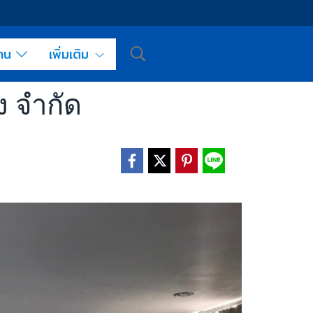
งาน
เพิ่มเติม
่ง จำกัด