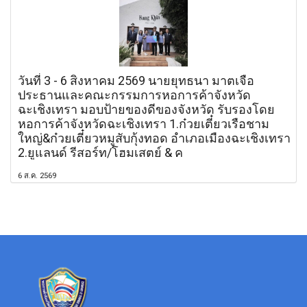
วันที่ 3 - 6 สิงหาคม 2569 นายยุทธนา มาตเจือ
ประธานและคณะกรรมการหอการค้าจังหวัด
ฉะเชิงเทรา มอบป้ายของดีของจังหวัด รับรองโดย
หอการค้าจังหวัดฉะเชิงเทรา 1.ก๋วยเตี๋ยวเรือชาม
ใหญ่&ก๋วยเตี๋ยวหมูสับกุ้งทอด อำเภอเมืองฉะเชิงเทรา
2.ยูแลนด์ รีสอร์ท/โฮมเสตย์ & ค
6 ส.ค. 2569