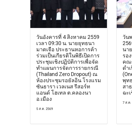
วันอังคารที่ 4 สิงหาคม 2559
วันพ
เวลา 09:30 น. นายยุทธนา
2569
มาตเจือ ประธานหอการค้า
นายท
ร่วมเป็นเกียรติในพิธีเปิดการ
รอง
ประชุมเชิงปฏิบัติการเพื่อจัด
คณะ
ทำแผนการจัดการรายกรณี
ดำเ
(Thailand Zero Dropout) ณ
(On
ห้องประชุมรอยัลอิน โรงแรม
พุท
ซันธารา เวลเนส รีสอร์ท
สาธ
แอนด์ โฮเทล ต.คลองนา
ฉะเ
อ.เมือง
7 ส.ค.
5 ส.ค. 2569