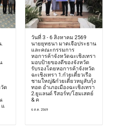
วันที่ 3 - 6 สิงหาคม 2569
น.
นายยุทธนา มาตเจือประธาน
และคณะกรรมการ
หอการค้าจังหวัดฉะเชิงเทรา
น
มอบป้ายของดีของจังหวัด
รับรองโดยหอการค้าจังหวัด
ฉะเชิงเทรา 1.ก๋วยเตี๋ยวเรือ
ชามใหญ่&ก๋วยเตี๋ยวหมูสับกุ้ง
วัด
ทอด อำเภอเมืองฉะเชิงเทรา
2.ยูแลนด์ รีสอร์ท/โฮมเสตย์
ณ
& ค
 แ
6 ส.ค. 2569