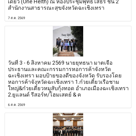
เดียว (One Helth) ณ ห้องประชุมพุทธโสธร ชั้น 2
สำนักงานสาธารณะสุขจังหวัดฉะเชิงเทรา
7 ส.ค. 2569
วันที่ 3 - 6 สิงหาคม 2569 นายยุทธนา มาตเจือ
ประธานและคณะกรรมการหอการค้าจังหวัด
ฉะเชิงเทรา มอบป้ายของดีของจังหวัด รับรองโดย
หอการค้าจังหวัดฉะเชิงเทรา 1.ก๋วยเตี๋ยวเรือชาม
ใหญ่&ก๋วยเตี๋ยวหมูสับกุ้งทอด อำเภอเมืองฉะเชิงเทรา
2.ยูแลนด์ รีสอร์ท/โฮมเสตย์ & ค
6 ส.ค. 2569