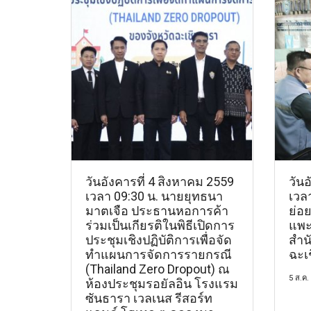
วันอังคารที่ 4 สิงหาคม 2559
วันอ
เวลา 09:30 น. นายยุทธนา
เวลา
มาตเจือ ประธานหอการค้า
ย่อ
ร่วมเป็นเกียรติในพิธีเปิดการ
แพะ
ประชุมเชิงปฏิบัติการเพื่อจัด
สำน
ทำแผนการจัดการรายกรณี
ฉะเ
(Thailand Zero Dropout) ณ
5 ส.ค.
ห้องประชุมรอยัลอิน โรงแรม
ซันธารา เวลเนส รีสอร์ท