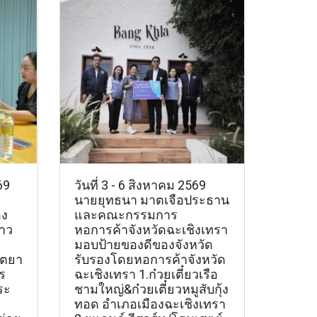
69
วันที่ 3 - 6 สิงหาคม 2569
ย
นายยุทธนา มาตเจือประธาน
อง
และคณะกรรมการ
าว
หอการค้าจังหวัดฉะเชิงเทรา
มอบป้ายของดีของจังหวัด
ุตยา
รับรองโดยหอการค้าจังหวัด
ร
ฉะเชิงเทรา 1.ก๋วยเตี๋ยวเรือ
ระ
ชามใหญ่&ก๋วยเตี๋ยวหมูสับกุ้ง
ทอด อำเภอเมืองฉะเชิงเทรา