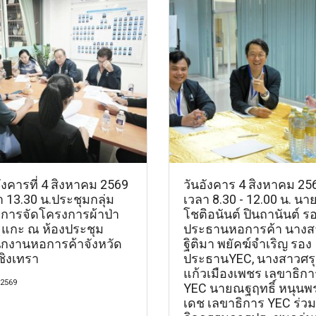
ังคารที่ 4 สิงหาคม 2569
วันอังคาร 4 สิงหาคม 25
 13.30 น.ประชุมกลุ่ม
เวลา 8.30 - 12.00 น. นา
ยการจัดโครงการผ้าป่า
โชติอนันต์ ปินถานันต์ ร
แกะ ณ ห้องประชุม
ประธานหอการค้า นางส
ักงานหอการค้าจังหวัด
ฐิติมา พยัคฆ์จำเริญ รอง
ชิงเทรา
ประธานYEC, นางสาวศร
แก้วเมืองเพชร เลขาธิกา
 2569
YEC นายณฐฤทธิ์ หนุนพ
เดช เลขาธิการ YEC ร่วม