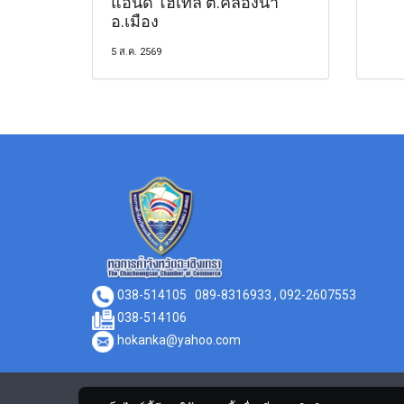
แอนด์ โฮเทล ต.คลองนา
อ.เมือง
5 ส.ค. 2569
038-514105
089-8316933 , 092-2607553
038-514106
hokanka@yahoo.com