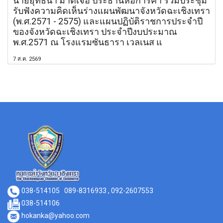
นายยุทธนา มาตเจือ ประธานหอการค้า ร่วมประชุม
รับฟังความคิดเห็นร่างแผนพัฒนาจังหวัดฉะเชิงเทรา
(พ.ศ.2571 - 2575) และแผนปฏิบัติราชการประจำปี
ของจังหวัดฉะเชิงเทรา ประจำปีงบประมาณ
พ.ศ.2571 ณ โรงแรมซันธารา เวลเนส แ
7 ส.ค. 2569
038-514105
089-8316933 , 092-2607553
038-514106
hokanka@yahoo.com