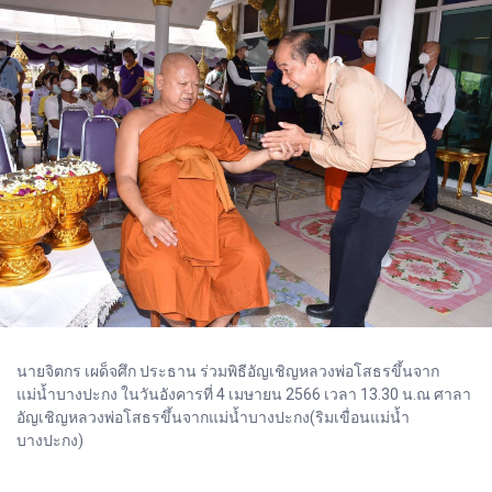
นายจิตกร เผด็จศึก ประธาน ร่วมพิธีอัญเชิญหลวงพ่อโสธรขึ้นจาก
แม่น้ำบางปะกง ในวันอังคารที่ 4 เมษายน 2566 เวลา 13.30 น.ณ ศาลา
อัญเชิญหลวงพ่อโสธรขึ้นจากแม่น้ำบางปะกง(ริมเขื่อนแม่น้ำ
บางปะกง)