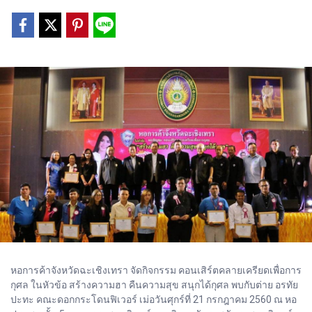
หอการค้าจังหวัดฉะเชิงเทรา จัดกิจกรรม คอนเสิร์ตคลายเครียดเพื่อการ
กุศล ในหัวข้อ สร้างความฮา คืนความสุข สนุกได้กุศล พบกับต่าย อรทัย
ปะทะ คณะดอกกระโดนฟิเวอร์ เม่อวันศุกร์ที่ 21 กรกฎาคม 2560 ณ หอ