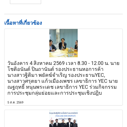
เนื้อหาที่เกี่ยวข้อง
วันอังคาร 4 สิงหาคม 2569 เวลา 8.30 - 12.00 น. นาย
โชติอนันต์ ปินถานันต์ รองประธานหอการค้า
นางสาวฐิติมา พยัคฆ์จำเริญ รองประธานYEC,
นางสาวศรุตยา แก้วเมืองเพชร เลขาธิการ YEC นาย
ณฐฤทธิ์ หนุนพระเดช เลขาธิการ YEC ร่วมกิจกรรม
การประชุมกลุ่มย่อยและการประชุมเชิงปฎิบ
5 ส.ค. 2569