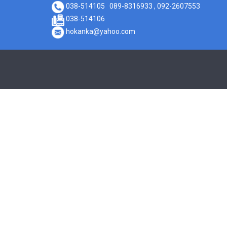
038-514105
089-8316933 , 092-2607553
038-514106
hokanka@yahoo.com