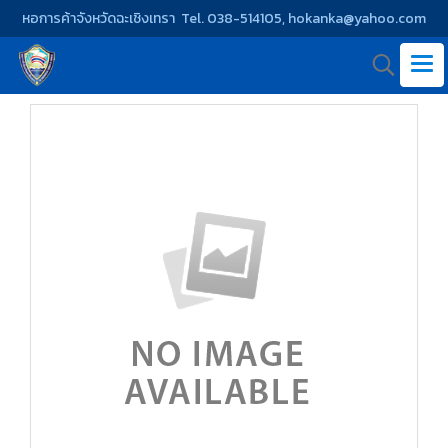
หอการค้าจังหวัดฉะเชิงเทรา Tel. 038-514105, hokanka@yahoo.com