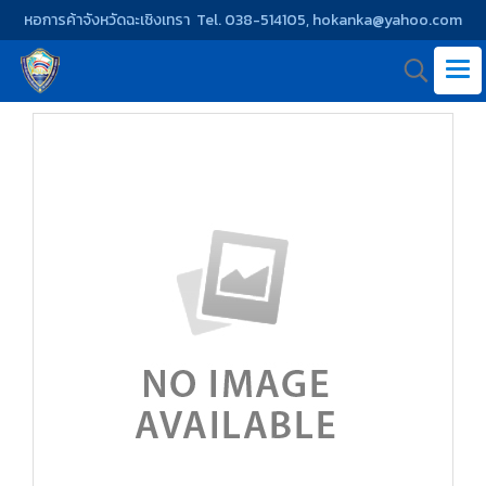
หอการค้าจังหวัดฉะเชิงเทรา Tel. 038-514105, hokanka@yahoo.com