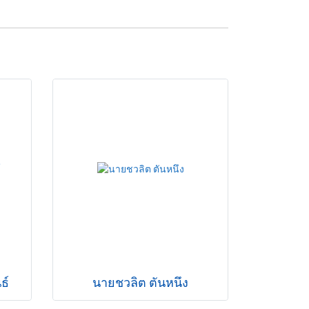
ธ์
นายชวลิต ตันหนึง