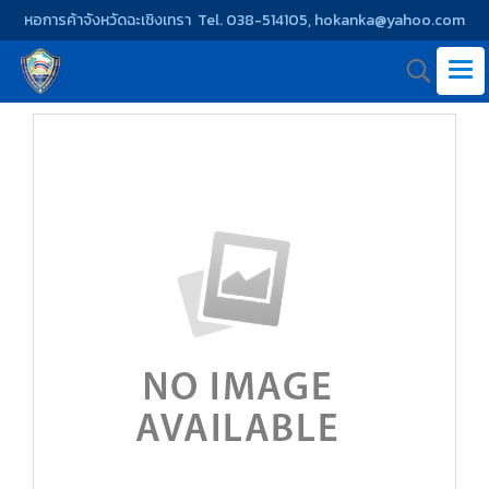
หอการค้าจังหวัดฉะเชิงเทรา Tel. 038-514105, hokanka@yahoo.com