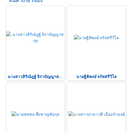
สินค้าเกี่ยวข้อง
นางสาวสิริณัฎฐ์ จิราปัญญาสกุล
นายฐิติพงษ์ จรัสศรีวิไล