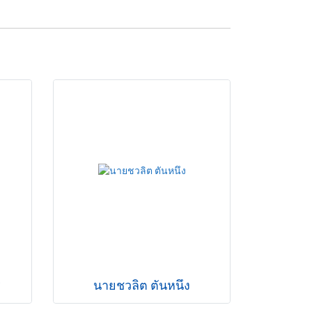
ร
นายชวลิต ตันหนึง