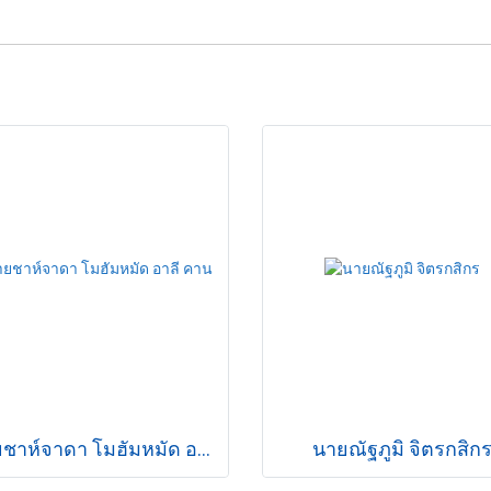
นายชาห์จาดา โมฮัมหมัด อาลี คาน
นายณัฐภูมิ จิตรกสิก