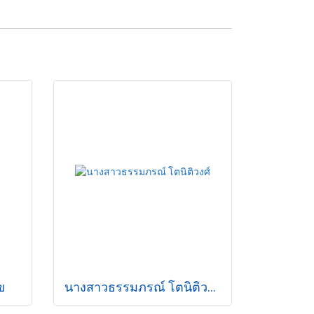
ข
นางสาวธรรมภรณ์ โตนิติวงศ์