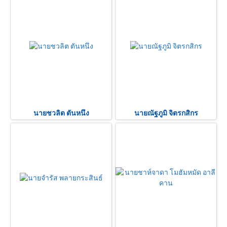
นายชวลิต ตันหนึง
นายณัฐภูมิ จิตรกสิกร