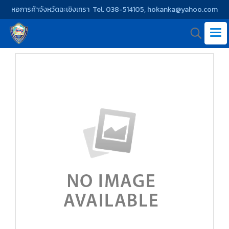
หอการค้าจังหวัดฉะเชิงเทรา Tel. 038-514105, hokanka@yahoo.com