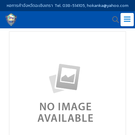
หอการค้าจังหวัดฉะเชิงเทรา Tel. 038-514105, hokanka@yahoo.com