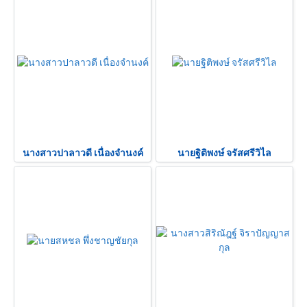
นางสาวปาลาวดี เนื่องจำนงค์
นายฐิติพงษ์ จรัสศรีวิไล