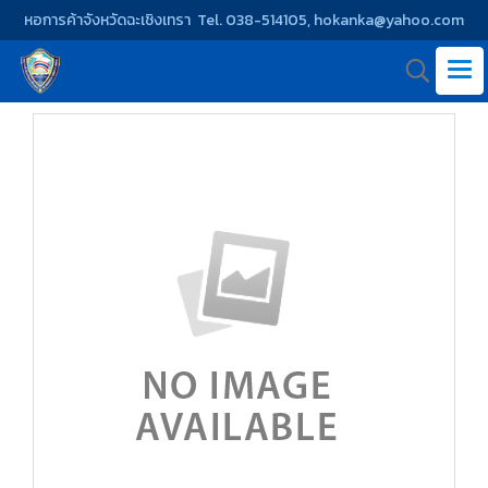
หอการค้าจังหวัดฉะเชิงเทรา Tel. 038-514105, hokanka@yahoo.com