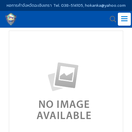
หอการค้าจังหวัดฉะเชิงเทรา Tel. 038-514105, hokanka@yahoo.com