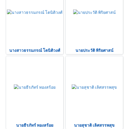
นางสาวธรรมภรณ์ โตนิติวงศ์
นายประวัติ พิริยศาสน์
นายธีรภัทร์ ทองสร้อย
นายสุชาติ เลิศสรรพสุข