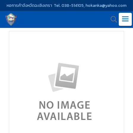
หอการค้าจังหวัดฉะเชิงเทรา Tel. 038-514105, hokanka@yahoo.com