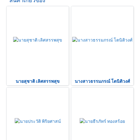
สินค้าเกี่ยวข้อง
นายสุชาติ เลิศสรรพสุข
นางสาวธรรมภรณ์ โตนิติวงศ์