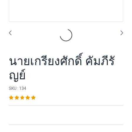
นายเกรียงศักดิ์ คัมภีรั
ญย์
SKU : 134