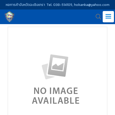
หอการค้าจังหวัดฉะเชิงเทรา Tel. 038-514105, hokanka@yahoo.com