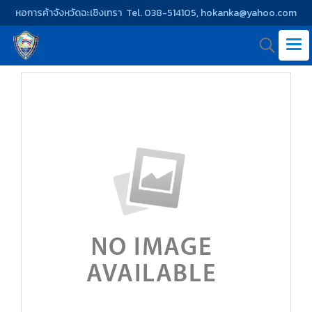
หอการค้าจังหวัดฉะเชิงเทรา Tel. 038-514105, hokanka@yahoo.com