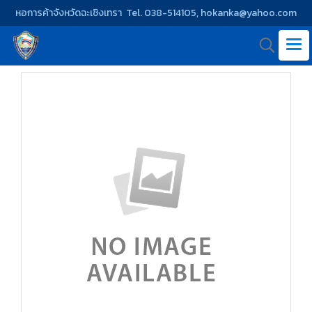
หอการค้าจังหวัดฉะเชิงเทรา Tel. 038-514105, hokanka@yahoo.com