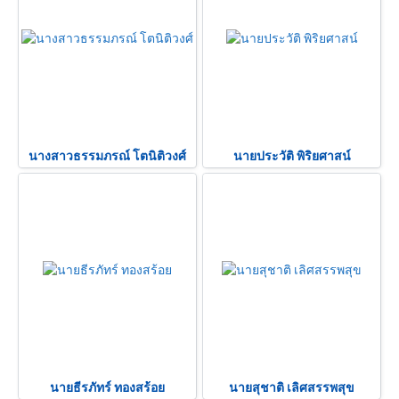
นางสาวธรรมภรณ์ โตนิติวงศ์
นายประวัติ พิริยศาสน์
นายธีรภัทร์ ทองสร้อย
นายสุชาติ เลิศสรรพสุข