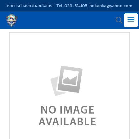
หอการค้าจังหวัดฉะเชิงเทรา Tel. 038-514105, hokanka@yahoo.com