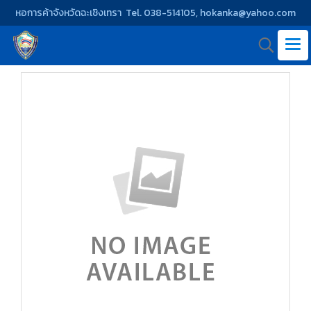
หอการค้าจังหวัดฉะเชิงเทรา Tel. 038-514105, hokanka@yahoo.com