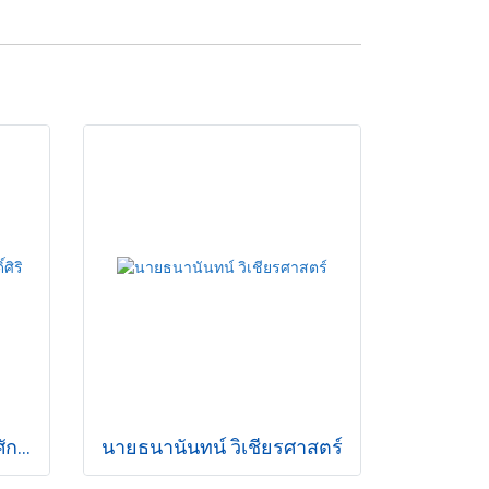
นางสาวทิพย์ประไพ มหาศักดิ์ศิริ
นายธนานันทน์ วิเชียรศาสตร์