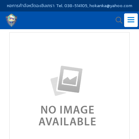
หอการค้าจังหวัดฉะเชิงเทรา Tel. 038-514105, hokanka@yahoo.com