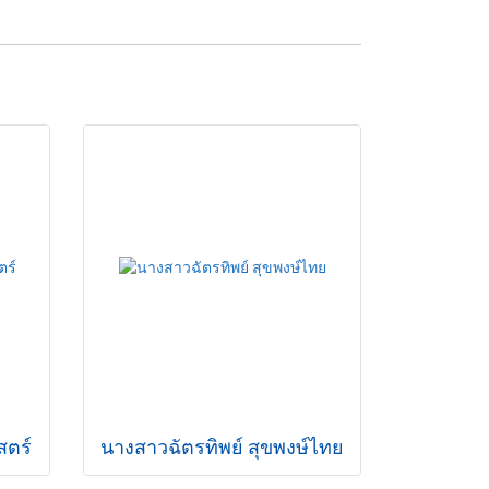
สตร์
นางสาวฉัตรทิพย์ สุขพงษ์ไทย