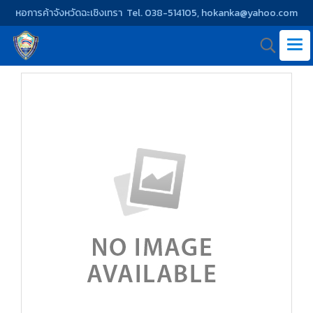
หอการค้าจังหวัดฉะเชิงเทรา Tel. 038-514105, hokanka@yahoo.com