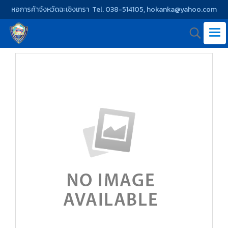
หอการค้าจังหวัดฉะเชิงเทรา Tel. 038-514105, hokanka@yahoo.com