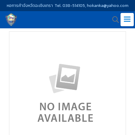
หอการค้าจังหวัดฉะเชิงเทรา Tel. 038-514105, hokanka@yahoo.com