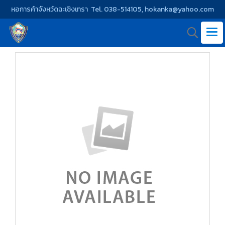
หอการค้าจังหวัดฉะเชิงเทรา Tel. 038-514105, hokanka@yahoo.com